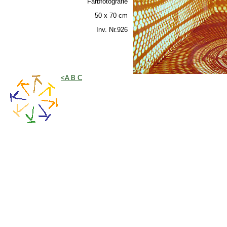
Farbfotografie
50 x 70 cm
Inv. Nr.926
<A B C