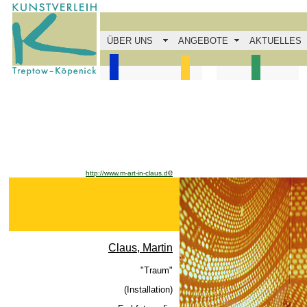
ÜBER UNS
ANGEBOTE
AKTUELLES
e
http://www.m-art-in-claus.d
Claus, Martin
"Traum"
(Installation)